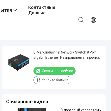
Контактные
бытия
Данные
E-Mark Industrial Network Switch 8 Port
Gigabit Ethernet Неуправляемая прочная
динорель
Свяжитесь сейчас
Узнайте больше
Связанные видео
8-портовый управляемы