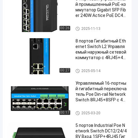
й промышленный PoE-ко
ммутатор Gigabit SFP Fib
er 240W Actice PoE DC48
V DIN-рейка
Промышленный управляемы
00:26
2025-11-13
й переключатель POE
8 портов Гигабитный Eth
ernet Switch L2 Управля
емый наружный сетевой
коммутатор с 4RJ45+4S
FP
промышленный управляемы
00:27
2025-05-14
й переключатель локальных
сетей
Управляемый 16-портны
й гигабитный переключа
тель Poe Din-rail Network
Switch 8RJ45+8SFP с 4*
RS485+2*CAN BUS
Промышленный управляемы
00:17
2025-03-20
й переключатель POE
5 портов Industrial Poe N
etwork Switch DC12/24/4
8V Вход 1SFP+4RJ45 Гиг