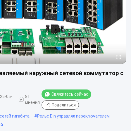
правляемый наружный сетевой коммутатор с
Свяжитесь сейчас
25-05-
81
мнения
Поделиться
сетей гигабита
#
Рельс Din управлял переключателем
ей