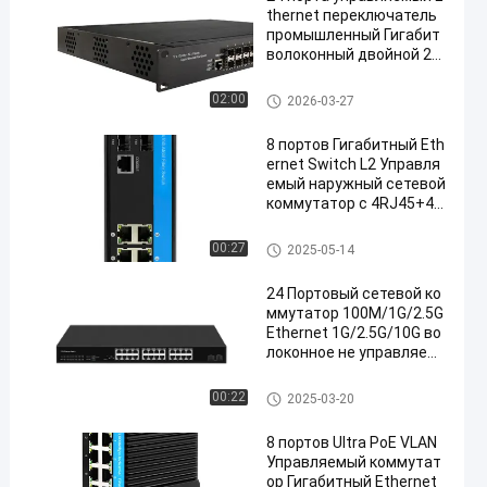
thernet переключатель
промышленный Гигабит
волоконный двойной 22
0V вход 1U стойка CE
промышленный управляемы
02:00
2026-03-27
й переключатель локальных
сетей
8 портов Гигабитный Eth
ernet Switch L2 Управля
емый наружный сетевой
коммутатор с 4RJ45+4S
FP
промышленный управляемы
00:27
2025-05-14
й переключатель локальных
сетей
24 Портовый сетевой ко
ммутатор 100M/1G/2.5G
Ethernet 1G/2.5G/10G во
локонное не управляемо
е FAN
переключатель локальных се
00:22
2025-03-20
тей оптического волокна
8 портов Ultra PoE VLAN
Управляемый коммутат
ор Гигабитный Ethernet