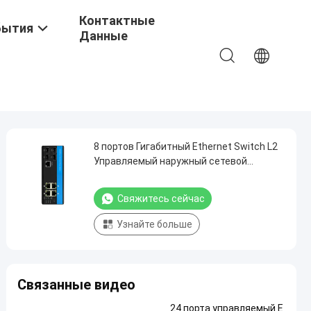
Контактные
бытия
Данные
8 портов Гигабитный Ethernet Switch L2
Управляемый наружный сетевой
коммутатор с 4RJ45+4SFP
Свяжитесь сейчас
Узнайте больше
Связанные видео
24 порта управляемый E