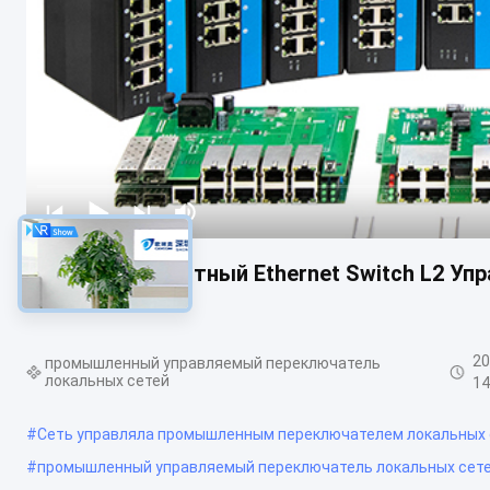
8 портов Гигабитный Ethernet Switch L2 У
4RJ45+4SFP
20
промышленный управляемый переключатель
локальных сетей
14
#
Сеть управляла промышленным переключателем локальных 
#
промышленный управляемый переключатель локальных сет