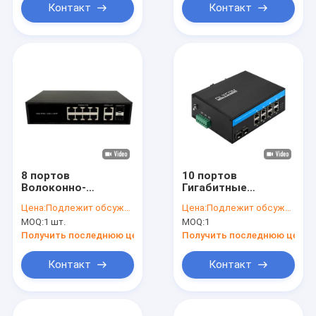
рельса Din
Контакт
Контакт
раковины металла
8 портов
10 портов
Волоконно-
Гигабитные
оптический PoE
волоконно-
Цена:
Подлежит обсуждению
Цена:
Подлежит обсуждению
переключатель
оптические POE
MOQ:
1 шт.
MOQ:
1
Гигабит SFP/RJ45
переключатели с
Uplinks AC220V
двумя слотами SFP
Получить последнюю цену
Получить последнюю цену
120W/150W Бюджет
Промышленный
без вентилятора
переключатель Poe
Контакт
Контакт