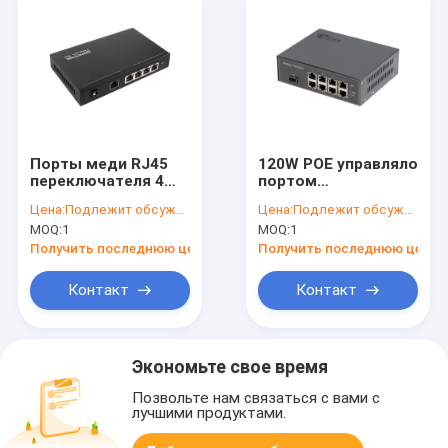
Порты меди RJ45
120W POE управляло
переключателя 4
портом
POE оптического
переключателя 8
Цена:
Подлежит обсуждению
Цена:
Подлежит обсуждению
волокна мегабита
POE оптического
MOQ:
1
MOQ:
1
48VDC с POE AT/AF
волокна L2 с одним
портом волокна
Получить последнюю цену
Получить последнюю цену
SFP
Контакт
Контакт
Экономьте свое время
Позвольте нам связаться с вами с
лучшими продуктами.