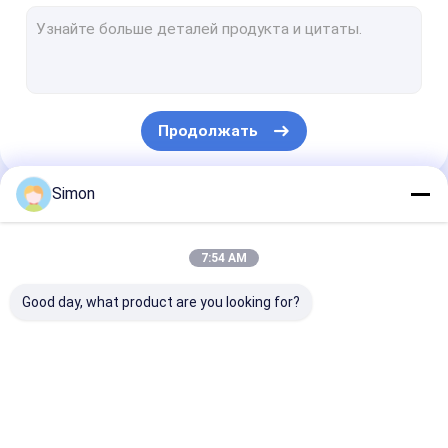
Промышленный автономный переключатель POE
Промышленный управляемый переключатель POE
промышленный конвертер средств массовой информации
Продолжать
Система передачи WDM
Конвертер средств массовой информации локальных сет
Simon
Наши Категории
переключатель локальных сетей оптического волокна
7:54 AM
Переключатель POE оптического волокна
Good day, what product are you looking for?
Переключатель волокна оптически
видео- цифровой оптически конвертер
Промышленный
промышленный
Промышленн
Приемопередатчик модуля SFP
переключатель
управляемый
автономный
сети
переключатель
переключател
локальных сетей