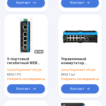
крытой
Rail
Контакт
Контакт
5-портовый
Управляемый
гигабитный WEB
коммутатор
управляемый
промышленной
Цена:
Подлежит обсуждению
Цена:
Подлежит обсуждению
коммутатор
сети 2*2.5G
MOQ:
1 PC
MOQ:
1 шт.
100/1000M Сетевой
SFP+8*RJ45 Порты
коммутатор RSTP
10/100/1000M POE
Получить последнюю цену
Получить последнюю цену
802.1Q IP40
90W наружный
коммутатор
Контакт
Контакт