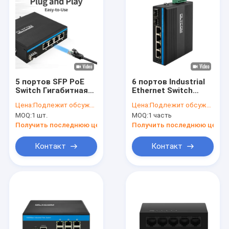
5 портов SFP PoE
6 портов Industrial
Switch Гигабитная
Ethernet Switch
сеть PoE/PoE+ 120W
Гигабитная сеть
Цена:
Подлежит обсуждению
Цена:
Подлежит обсуждению
Бюджет DC48V без
100/1000M SFP Fiber
MOQ:
1 шт.
MOQ:
1 часть
вентилятора CE FCC
Unmanaged Realtek
Чип
Получить последнюю цену
Получить последнюю цену
Контакт
Контакт
Дом
Продукты
VR - шоу