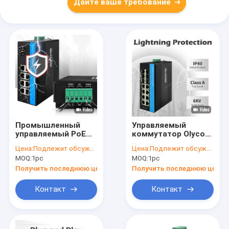
Дайте ваше требование
Промышленный
Управляемый
управляемый PoE
коммутатор Olycom
коммутатор 8
Industrial PoE 2.5G
Цена:
Подлежит обсуждению
Цена:
Подлежит обсуждению
портов ST Fiber
Fiber, бюджет 240
MOQ:
1pc
MOQ:
1pc
Gigabit Network
Вт, SNMP, CLI,
Неуправляемый CE
управляемый
Получить последнюю цену
Получить последнюю цену
FCC IP40
Контакт
Контакт