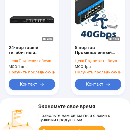
24-портовый
8 портов
гигабитный
Промышленный
оптоволоконный
управляемый
Цена:
Подлежит обсуждению
Цена:
Подлежит обсуждению
неуправляемый
коммутатор PoE
MOQ:
1 шт.
MOQ:
1pc
коммутатор с
2.5G Ring Fiber 240W
поддержкой Smart
Бюджетная
Получить последнюю цену
Получить последнюю цену
VLAN и режима
гигабитная сеть
Extend, питание от
DC48V Ввод
Контакт
Контакт
сети переменного
тока
Экономьте свое время
Позвольте нам связаться с вами с
лучшими продуктами.