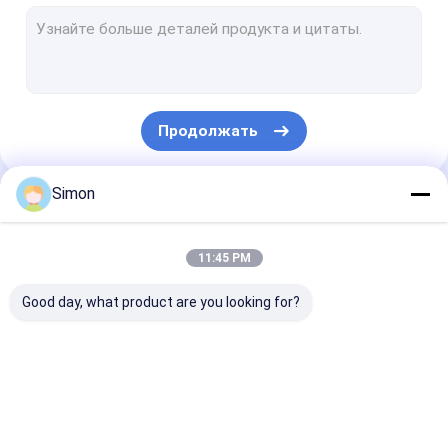
Промышленный автономный переключатель POE
Промышленный управляемый переключатель POE
промышленный конвертер средств массовой информации
Продолжать
Система передачи WDM
Конвертер средств массовой информации локальных сет
Simon
Наши Категории
переключатель локальных сетей оптического волокна
11:45 PM
Переключатель POE оптического волокна
Good day, what product are you looking for?
Переключатель волокна оптически
видео- цифровой оптически конвертер
Промышленный
промышленный
Промышленн
Приемопередатчик модуля SFP
переключатель
управляемый
автономный
сети
переключатель
переключател
локальных сетей