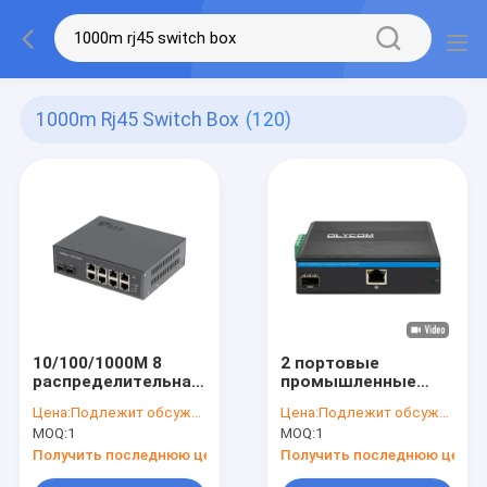
1000m Rj45 Switch Box
(120)
10/100/1000M 8
2 портовые
распределительная
промышленные
коробка эпицентра
сети
Цена:
Подлежит обсуждению
Цена:
Подлежит обсуждению
деятельности
переключателя
MOQ:
1
MOQ:
1
оптического
двойной мощности
волокна портов
100/1000M волокна
Получить последнюю цену
Получить последнюю цену
RJ45 с пользой POE
переключателя Din