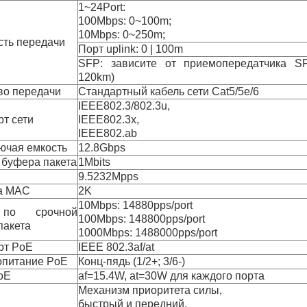
1~24Port:
100Mbps: 0~100m;
10Mbps: 0~250m;
сть передачи
Порт uplink: 0 | 100m
SFP: зависите от приемопередатчика S
120km)
во передачи
Стандартный кабель сети Cat5/5e/6
IEEE802.3/802.3u,
т сети
IEEE802.3x,
IEEE802.ab
ючая емкость
12.8Gbps
 буфера пакета
1Mbits
9.5232Mpps
а MAC
2K
10Mbps: 14880pps/port
по срочной
100Mbps: 148800pps/port
пакета
1000Mbps: 1488000pps/port
рт PoE
IEEE 802.3af/at
опитание PoE
Конц-пядь (1/2+; 3/6-)
oE
af=15.4W, at=30W для каждого порта
Механизм приоритета силы,
быстрый и передний,