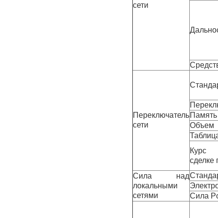
сети
Дально
Средст
Стандар
Перекл
Переключатель
Память
сети
Объем
Таблиц
Курс 
сделке 
Станда
Сила над
локальными
Электр
сетями
Сила P