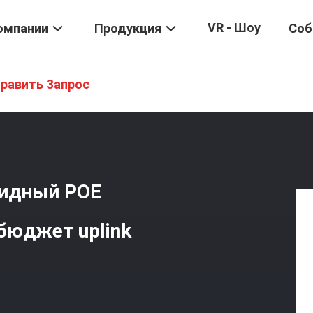
VR - Шоу
омпании
Продукция
Соб
Оптического Волокна
/
28 Гаван Коммерчески Гибридный POE Пер
равить Запрос
ридный POE
юджет uplink