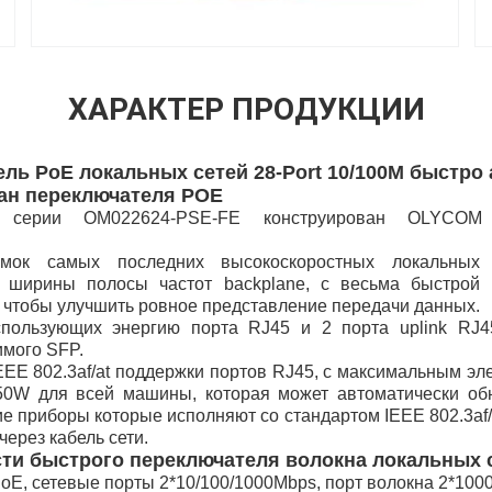
ХАРАКТЕР ПРОДУКЦИИ
ль PoE локальных сетей 28-Port 10/100M быстр
ван переключателя POE
 серии OM022624-PSE-FE конструирован OLYCOM 
мок самых последних высокоскоростных локальных
н ширины полосы частот backplane, с весьма быстрой
 чтобы улучшить ровное представление передачи данных.
пользующих энергию порта RJ45 и 2 порта uplink RJ4
имого SFP.
IEEE 802.3af/at поддержки портов RJ45, с максимальным э
50W для всей машины, которая может автоматически об
е приборы которые исполняют со стандартом IEEE 802.3af/a
ерез кабель сети.
ти быстрого переключателя волокна локальных 
oE, сетевые порты 2*10/100/1000Mbps, порт волокна 2*10