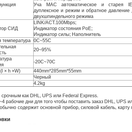
функция
Уча MAC автоматическое и старея IE
дуплексное и режим и обратное давление 
двухшпиндельного режима
LINK/ACT.100Mbps;
тор СИД
Индикатор состояния PoE;
Индикатор силы; Наполнитель
я температура
0C~55C
тельная
20~95%
сть
атура
-20C~70C
ия
(l × h ×W)
440mm*285mm*55mm
Черный
4.2kg
срочным как DHL, UPS или Federal Express.
4 рабочие дни для того чтобы поставить заказ DHL, UPS ил
обычно содержит основной прибор, силовой кабель, карту 
овки