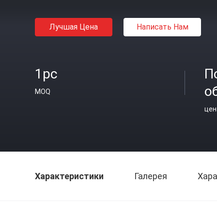
Лучшая Цена
Написать Нам
1pc
П
о
MOQ
цен
Характеристики
Галерея
Хара