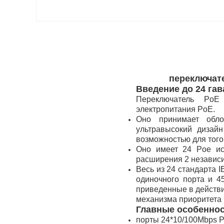
переключате
Введение до 24 га
Переключатель PoE
электропитания PoE.
Оно принимает обло
ультравысокий дизай
возможностью для того
Оно имеет 24 Poe ис
расширения 2 независ
Весь из 24 стандарта 
одиночного порта и 4
приведенные в действи
механизма приоритета ч
Главные особеннос
порты 24*10/100Mbps P