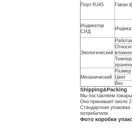
Порт RJ45
Гаван 
Индикатор
Индика
СИД
Работа
Относи
Экологический
влажно
Темпер
хранен
Размер 
Механический
Цвет
Вес
Shipping&Packing
Мы поставляем товары 
Оно принимает около 2~
Стандартная упаковка 
потребителя.
Фото коробки упак