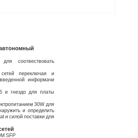
о автономный
для соотвествовать
 сетей переключая и
 введенной информачи
5 и гнездо для платы
лектропитанием 30W для
наружить и определить
t и силой поставки для
сетей
00M SFP