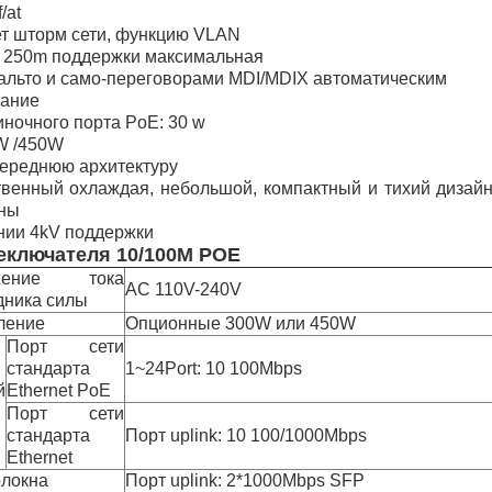
/at
т шторм сети, функцию VLAN
о 250m поддержки максимальная
альто и само-переговорами MDI/MDIX автоматическим
тание
ночного порта PoE: 30 w
W /450W
переднюю архитектуру
твенный охлаждая, небольшой, компактный и тихий дизай
ены
нии 4kV поддержки
еключателя 10/100M POE
жение тока
AC 110V-240V
дника силы
ление
Опционные 300W или 450W
Порт сети
стандарта
1~24Port: 10 100Mbps
й
Ethernet PoE
Порт сети
стандарта
Порт uplink: 10 100/1000Mbps
Ethernet
олокна
Порт uplink: 2*1000Mbps SFP