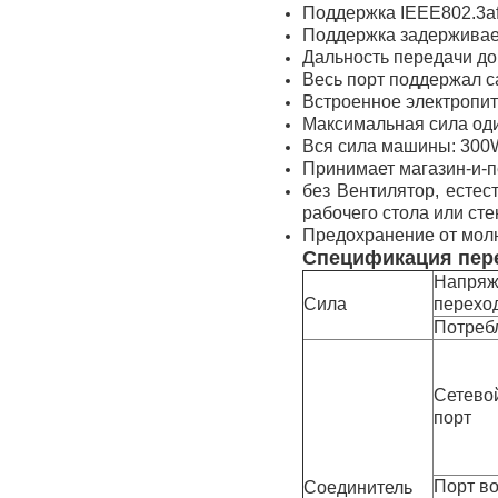
Поддержка IEEE802.3af
Поддержка задерживае
Дальность передачи д
Весь порт поддержал с
Встроенное электропи
Максимальная сила оди
Вся сила машины: 300
Принимает магазин-и-
без Вентилятор, естес
рабочего стола или ст
Предохранение от мол
Спецификация пер
Напря
Сила
перехо
Потреб
Сетево
порт
Порт в
Соединитель