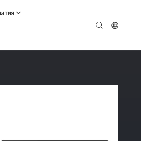
ытия
еключают Автономный Бюджет Uplink 450W