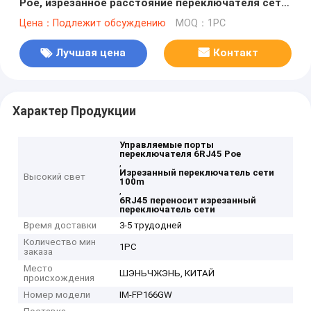
Poe, изрезанное расстояние переключателя сети
100m POE
Цена：Подлежит обсуждению
MOQ：1PC
Лучшая цена
Контакт
Характер Продукции
Управляемые порты
переключателя 6RJ45 Poe
,
Изрезанный переключатель сети
Высокий свет
100m
,
6RJ45 переносит изрезанный
переключатель сети
Время доставки
3-5 трудодней
Количество мин
1PC
заказа
Место
ШЭНЬЧЖЭНЬ, КИТАЙ
происхождения
Номер модели
IM-FP166GW