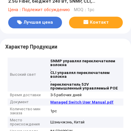
2.5G Fiber, бюджет 240 Вт, SNMP, CLI,
управляемый
Цена：Подлежит обсуждению
MOQ：1pc
Лучшая цена
Контакт
Характер Продукции
SNMP управлял переключателем
волокна
,
CLI управлял переключателем
Высокий свет
волокна
,
переключатель 52V
промышленный управляемый POE
Время доставки
3-5 рабочих дней
Документ
Managed Switch User Manual.pdf
Количество мин
1pc
заказа
Место
Шэньчжэнь, Китай
происхождения