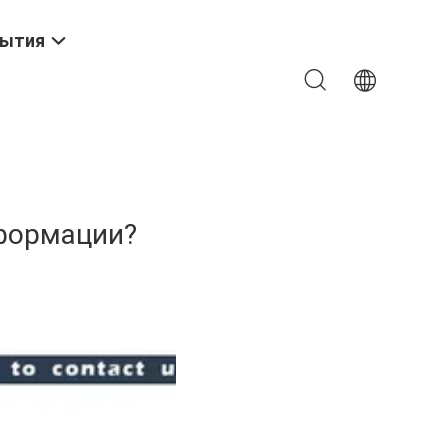
ытия
нформации?