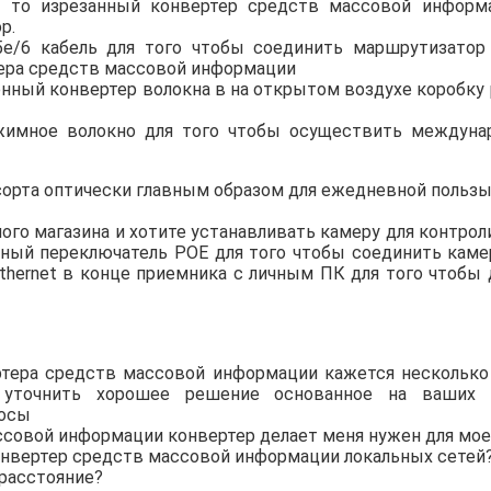
, то изрезанный конвертер средств массовой информ
р.
/5e/6 кабель для того чтобы соединить маршрутизатор
ера средств массовой информации
нный конвертер волокна в на открытом воздухе коробку 
жимное волокно для того чтобы осуществить междуна
сорта оптически главным образом для ежедневной пользы
ого магазина и хотите устанавливать камеру для контро
ный переключатель POE для того чтобы соединить каме
Ethernet в конце приемника с личным ПК для того чтобы 
ртера средств массовой информации кажется несколько
точнить хорошее решение основанное на ваших п
росы
ссовой информации конвертер делает меня нужен для мое
онвертер средств массовой информации локальных сетей
 расстояние?