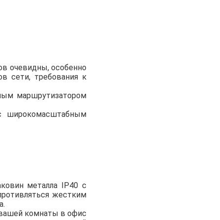
ов очевидны, особенно
в сети, требования к
емым маршрутизатором
 с широкомасштабным
ковин металла IP40 с
противляться жестким
а.
 вашей комнаты в офис