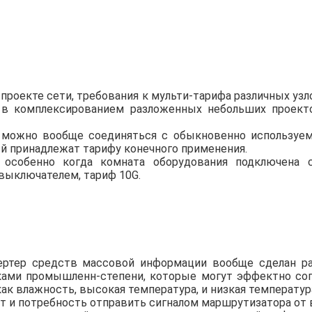
роекте сети, требования к мульти-тарифа различных узл
 в комплексированием разложенных небольших проекто
 можно вообще соединяться с обыкновенно использу
ый принадлежат тарифу конечного применения.
, особенно когда комната оборудования подключена
ыключателем, тариф 10G.
ртер средств массовой информации
вообще сделан ра
ами промышленн-степени, которые могут эффектно со
к влажность, высокая температура, и низкая температур
нт и потребность отправить сигналом маршрутизатора от