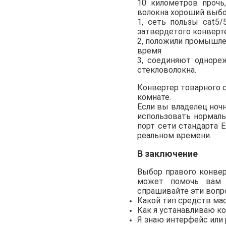
10 километров прочь
волокна хороший выбо
1, сеть пользы cat5
затвердетого конверт
2, положили промышле
время
3, соединяют одноре
стекловолокна.
Конвертер товарного 
комнате.
Если вы владелец ночн
использовать нормаль
порт сети стандарта 
реальном времени.
В заключение
Выбор правого конве
может помочь вам у
спрашивайте эти воп
Какой тип средств ма
Как я устанавливаю к
Я знаю интерфейс или