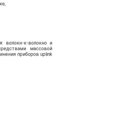
же,
: волокн-к-волокно и
средствами массовой
нения приборов uplink